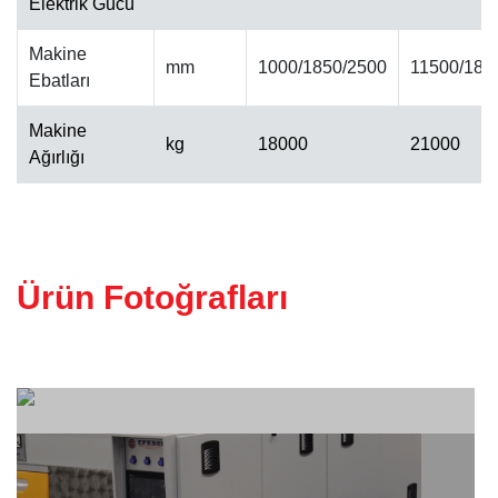
Elektrik Gücü
Makine
ALINPAH CILA MAKINESI
mm
1000/1850/2500
11500/185
Ebatları
Makine
kg
18000
21000
Ağırlığı
Ürün Fotoğrafları
KALIBRE MAKINESI