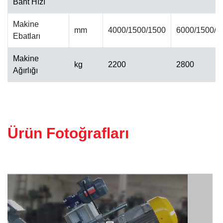
Bant Hızı
Makine
ALINPAH CILA MAKINESI
mm
4000/1500/1500
6000/1500/1
Ebatları
Makine
kg
2200
2800
Ağırlığı
Ürün Fotoğrafları
KALIBRE MAKINESI