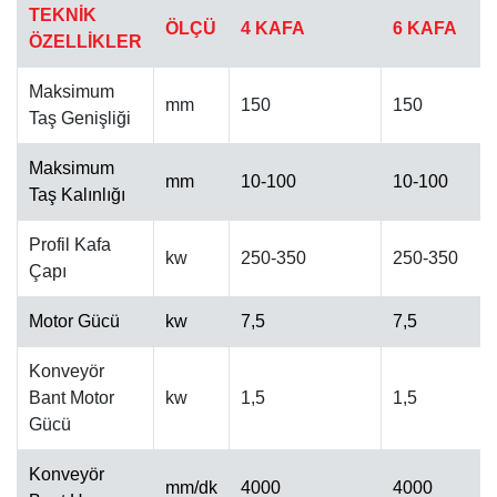
TEKNİK
ÖLÇÜ
4 KAFA
6 KAFA
ÖZELLİKLER
Maksimum
mm
150
150
Taş Genişliği
Maksimum
OTOMATIK CILA MAKINESI
mm
10-100
10-100
Taş Kalınlığı
Profil Kafa
kw
250-350
250-350
Çapı
Motor Gücü
kw
7,5
7,5
Konveyör
Bant Motor
kw
1,5
1,5
Gücü
Konveyör
mm/dk
4000
4000