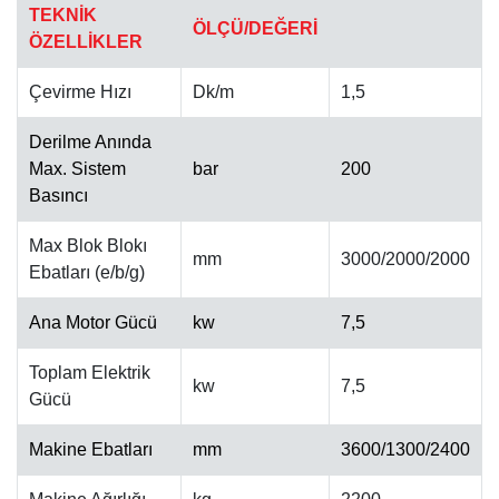
TEKNİK
ÖLÇÜ/DEĞERİ
ÖZELLİKLER
Çevirme Hızı
Dk/m
1,5
Derilme Anında
Max. Sistem
bar
200
OTOMATIK CILA MAKINESI
Basıncı
Max Blok Blokı
mm
3000/2000/2000
Ebatları (e/b/g)
Ana Motor Gücü
kw
7,5
Toplam Elektrik
kw
7,5
Gücü
Makine Ebatları
mm
3600/1300/2400