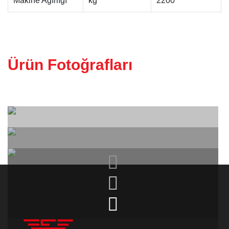
Makine Ağırlığı
kg
2200
ALINPAH CILA MAKINESI
Ürün Fotoğrafları
KALIBRE MAKINESI