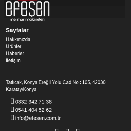
Sayfalar
Hakkımızda
Ürünler
Haberler
İletişim
Tatlıcak, Konya Ereğli Yolu Cad No : 105, 42030
2 KAFALI EBATLAMA MAKINESI
Karatay/Konya
(Trimming)
0332 342 71 38
0541 404 52 62
info@efesen.com.tr