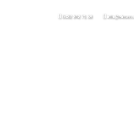
0332 342 71 38
info@efesen.
K MERMER PLA
MAKINESI