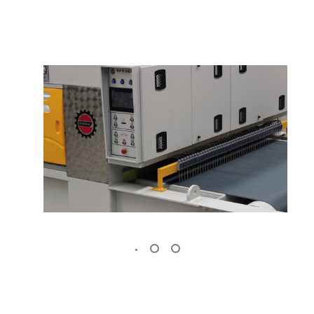
KÖPRÜ KESIM
KÖPRÜ KESIM
MAKINESI
MAKINESI
(Standart)
(Atölye Tipi)
KALIBRE MAKINESI
2 KAFALI EBATLA
MAKINESI
(Trimming)