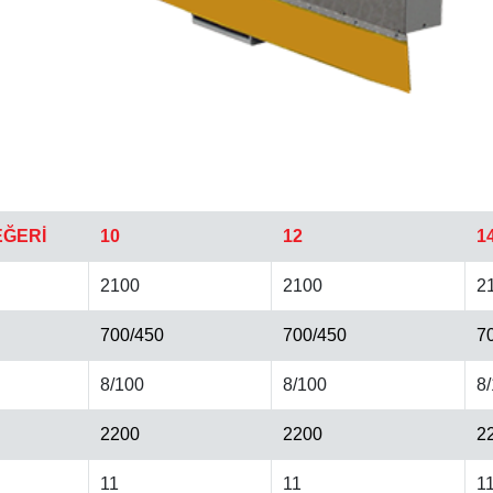
EĞERİ
10
12
1
2100
2100
2
700/450
700/450
7
8/100
8/100
8
2200
2200
2
11
11
1