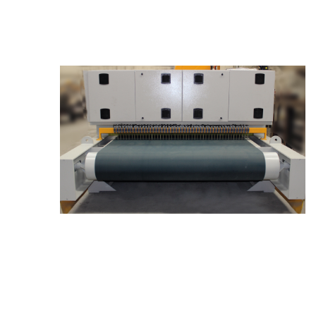
OTOMATIK MERMER
PLAKA SILIM
MAKINESI
ALINPAH CILA
MAKINESI