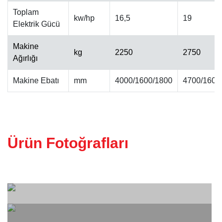
Toplam
kw/hp
16,5
19
Elektrik Gücü
ALINPAH CILA MAKINESI
Makine
kg
2250
2750
Ağırlığı
Makine Ebatı
mm
4000/1600/1800
4700/1600
Ürün Fotoğrafları
KALIBRE MAKINESI