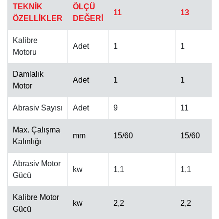
TEKNİK
ÖLÇÜ
11
13
ÖZELLİKLER
DEĞERİ
Kalibre
Adet
1
1
Motoru
Damlalık
OTOMATIK CILA MAKINESI
Adet
1
1
Motor
Abrasiv Sayısı
Adet
9
11
Max. Çalışma
mm
15/60
15/60
Kalınlığı
Abrasiv Motor
kw
1,1
1,1
Gücü
Kalibre Motor
kw
2,2
2,2
Gücü