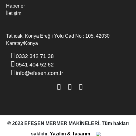
Haberler
İletişim
Tatlıcak, Konya Ereğli Yolu Cad No : 105, 42030
Karatay/Konya
MERMER DIK EBATLAMA MAKINESI
0332 342 71 38
0541 404 52 62
info@efesen.com.tr
© 2023 EFEŞEN MERMER MAKİNELERİ. Tüm hakları
saklıdır.
Yazılım & Tasarım