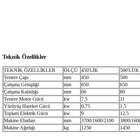
Teknik Özellikler
TEKNİK ÖZELLİKLER
ÖLÇÜ
450'LİK
500'LÜK
Testere Çapı
mm
450
500
Çalışma Genişliği
mm
650
650
Çalışma Kalınlığı
mm
60
80
Testere Motor Gücü
kw
7,5
11
Yürüyüş Hareket Gücü
kw
0,75
1,5
Toplam Elektrik Gücü
kw
9
12,5
Makine Ebatları
mm
3700/1600/2100
3800/160
Makine Ağırlığı
kg
1250
1450