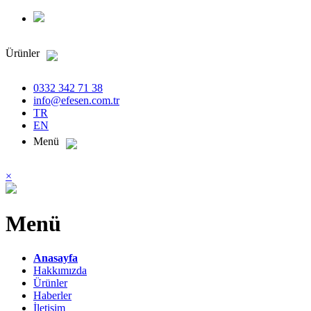
Ürünler
0332 342 71 38
info@efesen.com.tr
TR
EN
Menü
×
Menü
Anasayfa
Hakkımızda
Ürünler
Haberler
İletişim