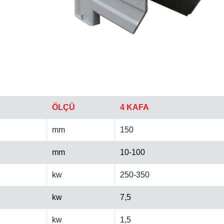
ÖLÇÜ
4 KAFA
mm
150
mm
10-100
kw
250-350
kw
7,5
kw
1,5