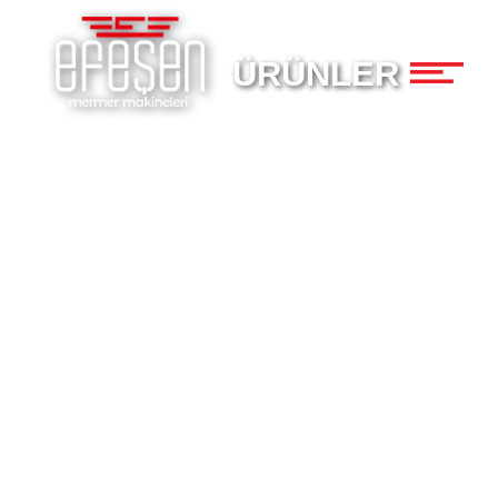
×
ÜRÜNLER
Anasayfa
P
Hakkımızda
Ürünler
Haberler
İletişim