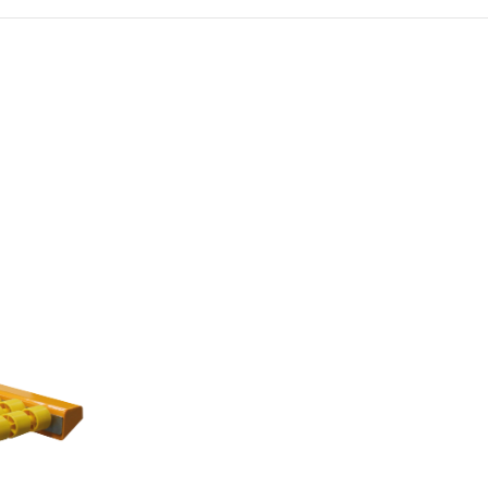
ESI
BOY EBATLAMA
MAKINESI
(Kızaklı)
YAN KESME MAKINESI