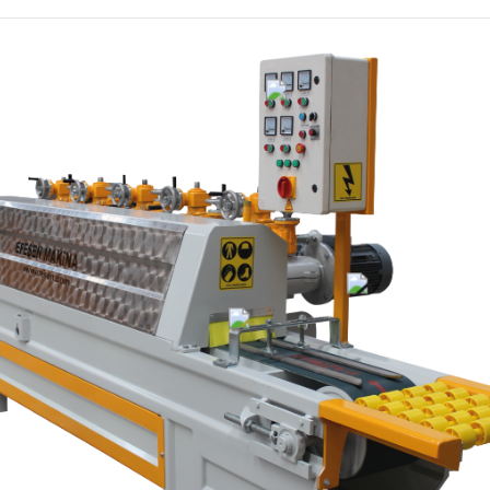
BOY EBATLAMA
FULKAPING MAKIN
MAKINESI
(Sallamalı)
PROFIL MAKINESI
BLOK ÇEVIRME
MAKINESI