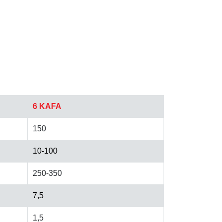
6 KAFA
150
10-100
250-350
7,5
1,5