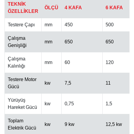
TEKNİK
ÖLÇÜ
4 KAFA
6 KAFA
ÖZELLİKLER
Testere Çapı
mm
450
500
Çalışma
mm
650
650
Genişliği
OTOMATIK CILA MAKINESI
Çalışma
mm
60
120
Kalınlığı
Testere Motor
kw
7,5
11
Gücü
Yürüyüş
kw
0,75
1,5
Hareket Gücü
Toplam
kw
9 kw
12,5 kw
Elektrik Gücü