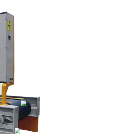
ESI
BOY EBATLAMA
MAKINESI
(Kızaklı)
YAN KESME MAKINESI