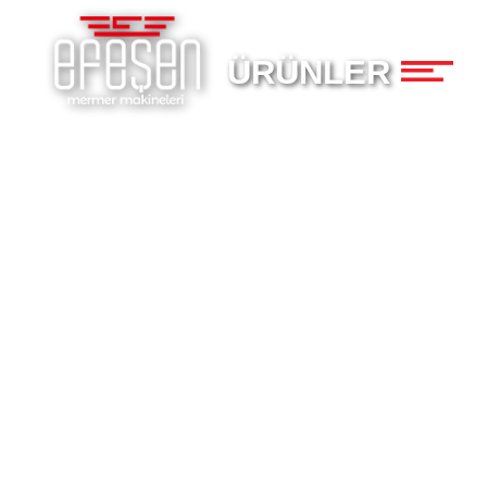
×
ÜRÜNLER
Anasayfa
K
Hakkımızda
Ürünler
Haberler
İletişim