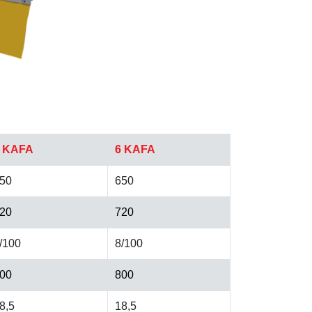
 KAFA
6 KAFA
50
650
20
720
/100
8/100
00
800
8,5
18,5