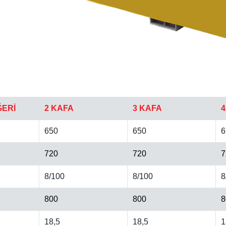
ĞERİ
2 KAFA
3 KAFA
4
650
650
6
720
720
7
8/100
8/100
8
800
800
8
18,5
18,5
1