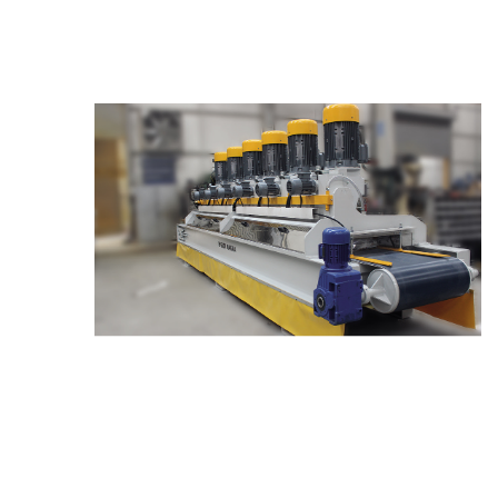
OTOMATIK MERMER
PLAKA SILIM
MAKINESI
ALINPAH CILA
MAKINESI