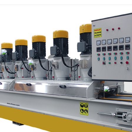
BOY EBATLAMA
FULKAPING MAKIN
MAKINESI
(Sallamalı)
PROFIL MAKINESI
BLOK ÇEVIRME
MAKINESI