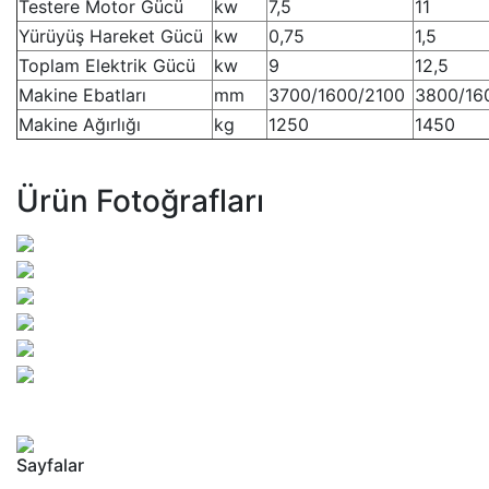
Testere Motor Gücü
kw
7,5
11
Yürüyüş Hareket Gücü
kw
0,75
1,5
Toplam Elektrik Gücü
kw
9
12,5
Makine Ebatları
mm
3700/1600/2100
3800/16
Makine Ağırlığı
kg
1250
1450
Ürün Fotoğrafları
Sayfalar