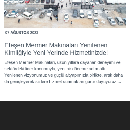
ÇOK TESTERELI EBATLAMA MAKINESI
07 AĞUSTOS 2023
0
Efeşen Mermer Makinaları Yenilenen
T
u
Kimliğiyle Yeni Yerinde Hizmetinizde!
M
Ü
Efeşen Mermer Makinaları, uzun yıllara dayanan deneyimi ve
sektördeki lider konumuyla, yeni bir döneme adım attı.
ve
Ef
Yenilenen vizyonumuz ve güçlü altyapımızla birlikte, artık daha
vu
da genişleyerek sizlere hizmet sunmaktan gurur duyuyoruz....
k
se
ma
PROFIL MAKINESI