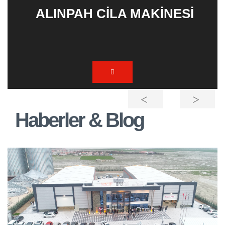
ALINPAH CILA MAKINESI
BOY EBATLAMA MAKINESI
Haberler & Blog
(Kızaklı)